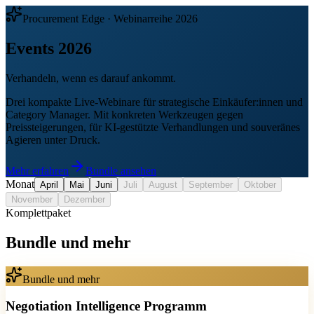
Procurement Edge · Webinarreihe 2026
Events
2026
Verhandeln, wenn es darauf ankommt.
Drei kompakte Live-Webinare für strategische Einkäufer:innen und
Category Manager. Mit konkreten Werkzeugen gegen
Preissteigerungen, für KI-gestützte Verhandlungen und souveränes
Agieren unter Druck.
Mehr erfahren
Bundle ansehen
Monat
April
Mai
Juni
Juli
August
September
Oktober
November
Dezember
Komplettpaket
Bundle und mehr
Bundle und mehr
Negotiation Intelligence Programm